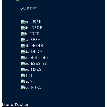
PT
EN
DE
FR
SV
NB
DA
PT_BR
ES_ES
ES
IT
JA
KO
Menu
Fechar