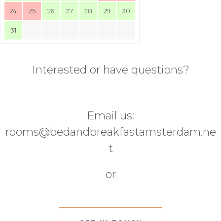
24
25
26
27
28
29
30
31
Interested or have questions?
Email us:
rooms@bedandbreakfastamsterdam.ne
t
or