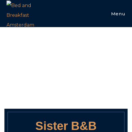
Reserve diretamente: Garantia do melhor preço –
Garrafa de prosecco bem gelada como cortesia –
Menu
Cesta de boas-vindas com delícias de café da manhã
no seu primeiro dia – ... e muito mais!
Se estivermos lotados, não se preocupe — podemos
te indicar B&Bs encantadores aqui por perto.
Deixa seus dados aqui à direita e entraremos em
contato com você!
Enviar
Sister B&B