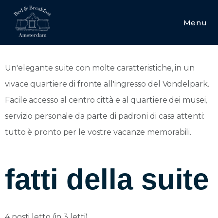
Prenota direttamente: Miglior tariffa garantita –
Bottiglia di prosecco ghiacciata in omaggio – Cestino
Menu
di benvenuto con tante bontà per la colazione il
primo giorno – ... e molto altro!
Se siamo al completo, nessun problema — possiamo
metterti in contatto con B&B altrettanto carini nei
dintorni.
Un'elegante suite con molte caratteristiche, in un
Lascia i tuoi dati qui a destra e ti contatteremo presto!
vivace quartiere di fronte all'ingresso del Vondelpark.
Facile accesso al centro città e al quartiere dei musei,
Invia
servizio personale da parte di padroni di casa attenti:
tutto è pronto per le vostre vacanze memorabili.
fatti della suite
4 posti letto (in 3 letti)